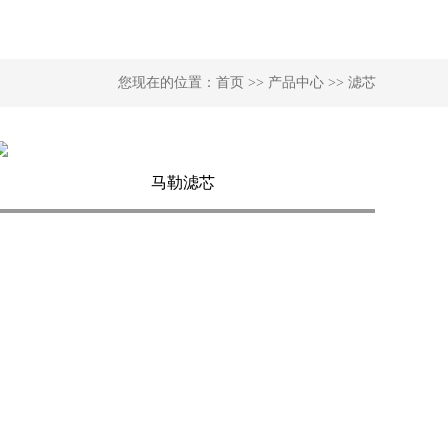
您现在的位置：
首页
>>
产品中心
>>
滤芯
马勒滤芯