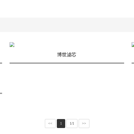
博世滤芯
<<
1
1/1
>>