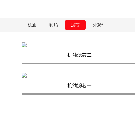
机油
轮胎
滤芯
外观件
机油滤芯二
机油滤芯一